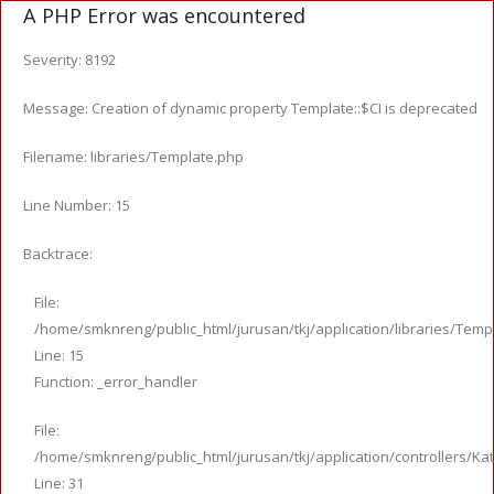
A PHP Error was encountered
Severity: 8192
Message: Creation of dynamic property Template::$CI is deprecated
Filename: libraries/Template.php
Line Number: 15
Backtrace:
File:
/home/smknreng/public_html/jurusan/tkj/application/libraries/Temp
Line: 15
Function: _error_handler
File:
/home/smknreng/public_html/jurusan/tkj/application/controllers/Ka
Line: 31