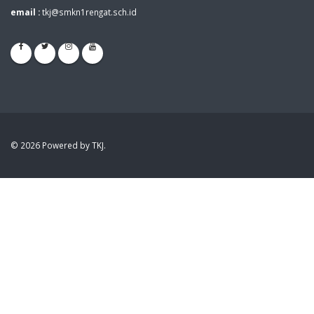
email :
tkj@smkn1rengat.sch.id
© 2026 Powered by TKJ.